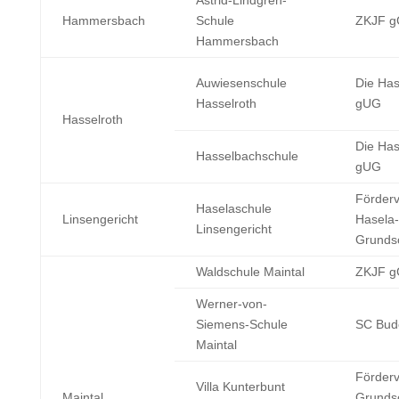
Astrid-Lindgren-
Hammersbach
Schule
ZKJF 
Hammersbach
Auwiesenschule
Die Has
Hasselroth
gUG
Hasselroth
Die Has
Hasselbachschule
gUG
Förderv
Haselaschule
Linsengericht
Hasela-
Linsengericht
Grundsc
Waldschule Maintal
ZKJF 
Werner-von-
Siemens-Schule
SC Bud
Maintal
Förderv
Villa Kunterbunt
Maintal
Grundsc