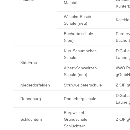
Maintal
Kunterb
Wilhelm-Busch-
Kaleido
Schule (neu)
Büchertalschule
Förderv
(neu)
Büchert
Kurt-Schumacher-
DiGuLa
Schule
Laune 
Nidderau
Albert-Schweitzer-
AWO Pe
Schule (neu)
gGmbH
Niederdorfelden
Struwwelpeterschule
ZKJF 
DiGuLa
Ronneburg
Ronneburgschule
Laune 
Bergwinkel-
Schlüchtern
Grundschule
ZKJF 
Schlüchtern