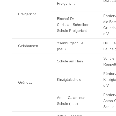
DiGuLa
Freigericht
Freigericht
Förderv
Bischof-Dr.-
die Bet
Christian-Schreiber-
Grunds
Schule Freigericht
e.V.
Ysenburgschule
DiGuLa
Gelnhausen
(neu)
Laune 
Schüle
Schule am Hain
Rappelk
Förderv
Kinzigtalschule
Kinzigt
Gründau
e.V.
Förderv
Anton-Calaminus-
Anton-
Schule (neu)
Schule