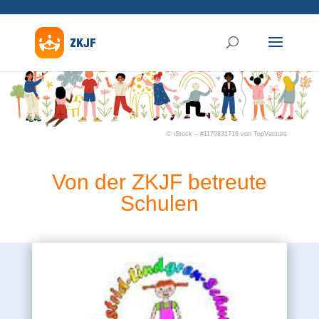
© iStock – #1170831716 von TopVectors
Von der ZKJF betreute
Schulen