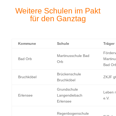
Weitere Schulen im Pakt
für den Ganztag
Kommune
Schule
Träger
Förderv
Martinusschule Bad
Bad Orb
Martinu
Orb
Bad Or
Brückenschule
Bruchköbel
ZKJF 
Bruchköbel
Grundschule
Leben m
Erlensee
Langendiebach
e.V.
Erlensee
Regenbogenschule