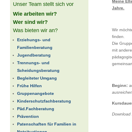
Meine Elt
Unser Team stellt sich vor
Jahre.
Wie arbeiten wir?
Wer sind wir?
Was bieten wir an?
Wir möchte
finden.
Erziehungs- und
Die Gruppe
Familienberatung
mit andere
Jugendberatung
pädagogisc
Trennungs- und
gemeinsam
Scheidungsberatung
Begleiteter Umgang
Beginn:
a
Frühe Hilfen
ausreiche
Gruppenangebote
Kinderschutzfachberatung
Kursdaue
Päd.Fachberatung
Download 
Prävention
Patenschaften für Familien in
Notsituationen