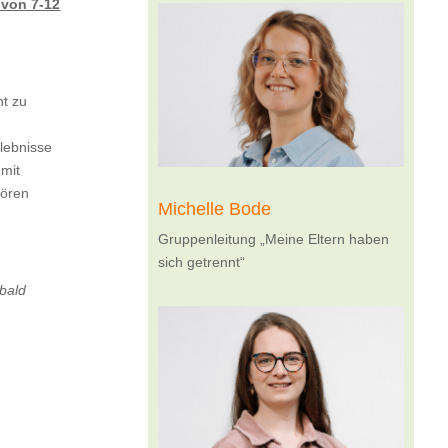
 von 7-12
ht zu
lebnisse
 mit
hören
Michelle Bode
Gruppenleitung „Meine Eltern haben
sich getrennt“
bald