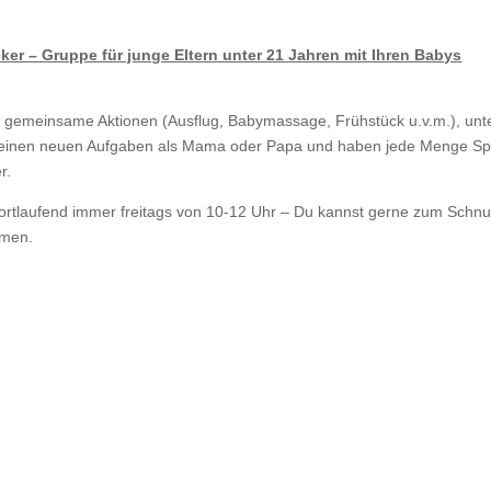
ker – Gruppe für junge Eltern unter 21 Jahren mit Ihren Babys
 gemeinsame Aktionen (Ausflug, Babymassage, Frühstück u.v.m.), unt
Deinen neuen Aufgaben als Mama oder Papa und haben jede Menge S
r.
Fortlaufend immer freitags von 10-12 Uhr – Du kannst gerne zum Schn
mmen.